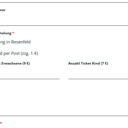
mer
bholung
*
ng in Besenfeld
 per Post (zzg. 1 €)
t Erwachsene (9 €)
Anzahl Ticket Kind (7 €)
*