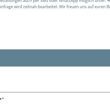
 Bestellungen auch per SMS oder WhatsApp möglich unter:
+
Anfrage wird zeitnah bearbeitet. Wir freuen uns auf euren B
se
*