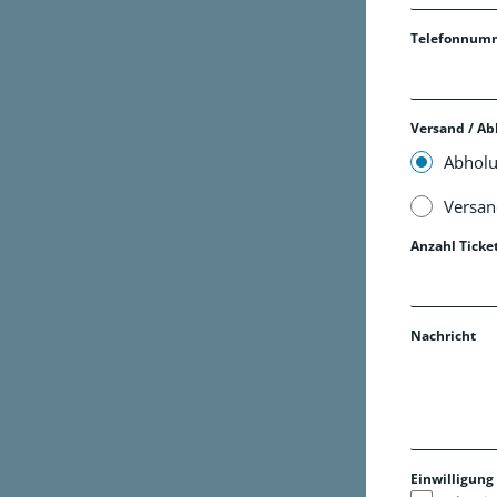
Telefonnum
Versand / A
Abholu
Versand
Anzahl Ticke
Nachricht
Einwilligung