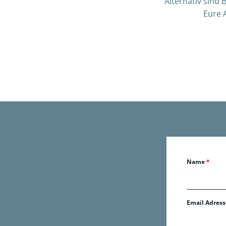
Alternativ sind
Eure 
Name
*
Email Adres