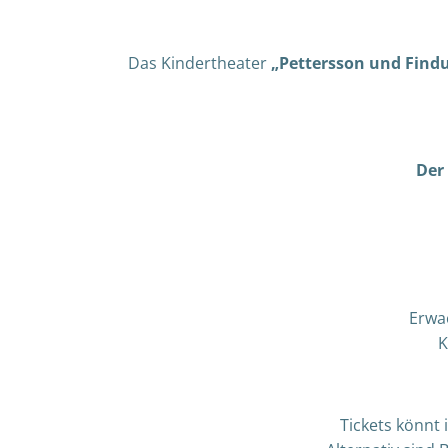
Das Kindertheater
„Pettersson und Find
Der
Erwac
K
Tickets könnt