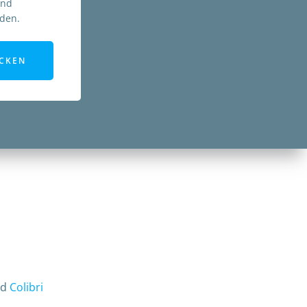
und
rden.
CKEN
nd
Colibri